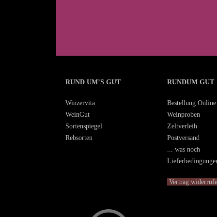
RUND UM’S GUT
RUNDUM GUT
Winzervita
Bestellung Online
WeinGut
Weinproben
Sortenspiegel
Zeltverleih
Rebsorten
Postversand
... was noch
Lieferbedingunge
Vertrag widerruf