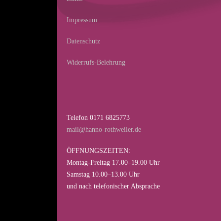
Impressum
Datenschutz
Widerrufs-Belehrung
Telefon 0171 6825773
mail@hanno-rothweiler.de
ÖFFNUNGSZEITEN:
Montag-Freitag 17.00–19.00 Uhr
Samstag 10.00–13.00 Uhr
und nach telefonischer Absprache